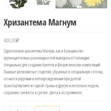
Хризантема Магнум
400,00
₽
Одноголовая хризантема Магнум, как и большинство
крупноцветковых разновидностей выведена в Голландии
специально для создания букетов и флористических композиций.
Пышные шелковистые соцветия, убранные в специальную сеточку,
остаются упругими и неповрежденными при долгой
транспортировке из одной страны в другую и несколько недель
сохраняют свежесть в срезке. Цвета в ассортименте.
Количество товара Хризантема Магнум
-
+