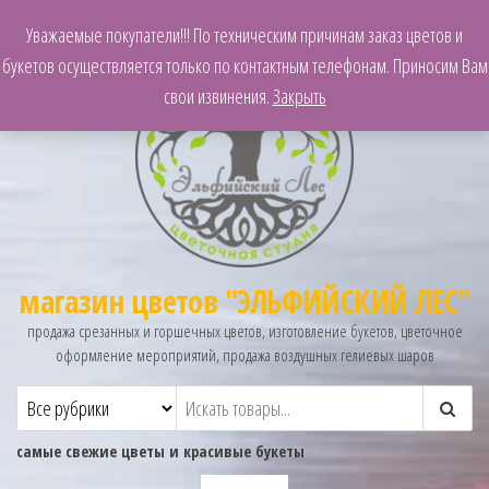
Уважаемые покупатели!!! По техническим причинам заказ цветов и
букетов осуществляется только по контактным телефонам. Приносим Вам
свои извинения.
Закрыть
магазин цветов "ЭЛЬФИЙСКИЙ ЛЕС"
продажа срезанных и горшечных цветов, изготовление букетов, цветочное
оформление мероприятий, продажа воздушных гелиевых шаров
самые свежие цветы и красивые букеты