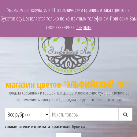
Уважаемые покупатели!!! По техническим причинам заказ цветов и
букетов осуществляется только по контактным телефонам. Приносим Вам
свои извинения.
Закрыть
магазин цветов "ЭЛЬФИЙСКИЙ ЛЕС"
продажа срезанных и горшечных цветов, изготовление букетов, цветочное
оформление мероприятий, продажа воздушных гелиевых шаров
самые свежие цветы и красивые букеты