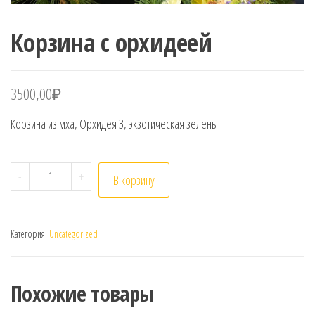
Корзина с орхидеей
3500,00
₽
Корзина из мха, Орхидея 3, экзотическая зелень
Количество товара Корзина с орхидеей
-
+
В корзину
Категория:
Uncategorized
Похожие товары