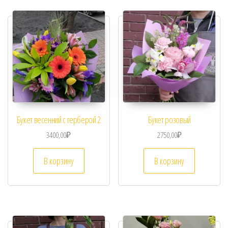
Букет весенний с герберой 2
Букет розовый
3400,00
₽
2750,00
₽
В корзину
В корзину