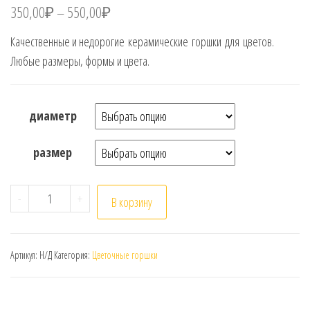
350,00
₽
–
550,00
₽
Качественные и недорогие керамические горшки для цветов.
Любые размеры, формы и цвета.
диаметр
размер
Количество товара керамические горшки № 1
-
+
В корзину
Артикул:
Н/Д
Категория:
Цветочные горшки