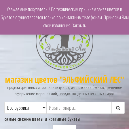
Уважаемые покупатели!!! По техническим причинам заказ цветов и
букетов осуществляется только по контактным телефонам. Приносим Вам
свои извинения.
Закрыть
магазин цветов "ЭЛЬФИЙСКИЙ ЛЕС"
продажа срезанных и горшечных цветов, изготовление букетов, цветочное
оформление мероприятий, продажа воздушных гелиевых шаров
самые свежие цветы и красивые букеты