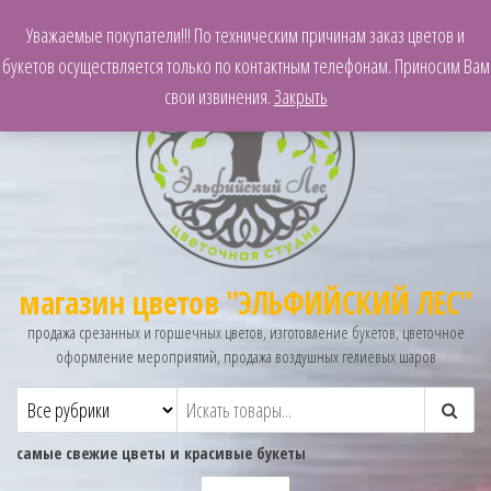
Уважаемые покупатели!!! По техническим причинам заказ цветов и
букетов осуществляется только по контактным телефонам. Приносим Вам
свои извинения.
Закрыть
магазин цветов "ЭЛЬФИЙСКИЙ ЛЕС"
продажа срезанных и горшечных цветов, изготовление букетов, цветочное
оформление мероприятий, продажа воздушных гелиевых шаров
самые свежие цветы и красивые букеты